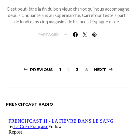
C’est peut-être la fin du bon vieux chariot qui nous accompagne
depuis cinquante ans au supermarché. Carrefour teste à partir
de lundi dans cinq magasins de France, d’Espagne et de…
PARTAGER
Navigation
PREVIOUS
1
2
3
4
NEXT
des
articles
FRENCH’CAST RADIO