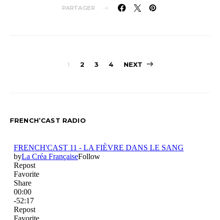
PARTAGER
Navigation
1
2
3
4
NEXT
des
articles
FRENCH’CAST RADIO