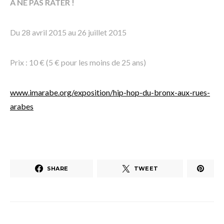
A NE PAS RATER !
Du 28 avril 2015 au 26 juillet 2015
Prix : 10 € (5 € pour les moins de 25 ans)
www.imarabe.org/exposition/hip-hop-du-bronx-aux-rues-
arabes
SHARE
TWEET