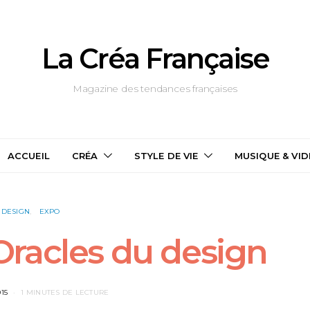
La Créa Française
Magazine des tendances françaises
ACCUEIL
CRÉA
STYLE DE VIE
MUSIQUE & VI
DESIGN
EXPO
Oracles du design
15
1 MINUTES DE LECTURE