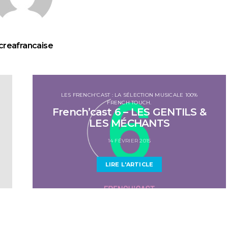
creafrancaise
LES FRENCH'CAST : LA SÉLECTION MUSICALE 100%
FRENCH TOUCH.
French’cast 6 – LES GENTILS &
LES MÉCHANTS
14 FÉVRIER 2015
LIRE L'ARTICLE