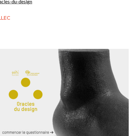
racles-du-design
LLEC