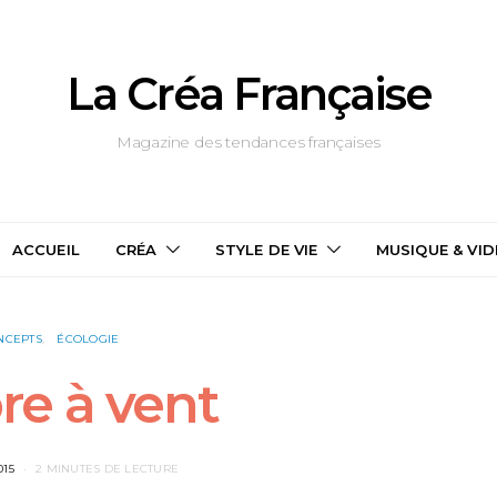
La Créa Française
Magazine des tendances françaises
ACCUEIL
CRÉA
STYLE DE VIE
MUSIQUE & VI
NCEPTS
ÉCOLOGIE
bre à vent
015
2 MINUTES DE LECTURE