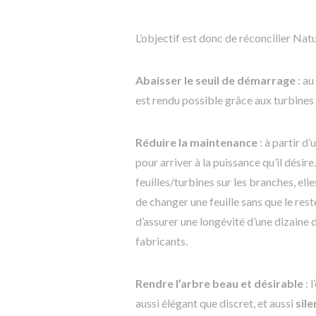
L’objectif est donc de réconcilier Na
Abaisser le seuil de démarrage
: au
est rendu possible grâce aux turbines l
Réduire la maintenance
: à partir d
pour arriver à la puissance qu’il dési
feuilles/turbines sur les branches, ell
de changer une feuille sans que le res
d’assurer une longévité d’une dizaine 
fabricants.
Rendre l’arbre beau et désirable
: 
aussi élégant que discret, et aussi
sil