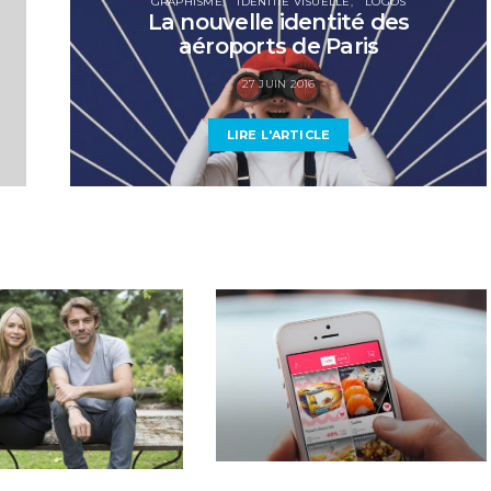
GRAPHISME
IDENTITÉ VISUELLE
LOGOS
La nouvelle identité des
aéroports de Paris
27 JUIN 2016
LIRE L'ARTICLE