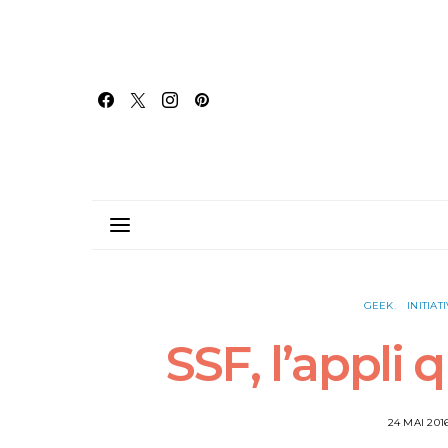
GEEK
INITIAT
SSF, l’appli 
24 MAI 201