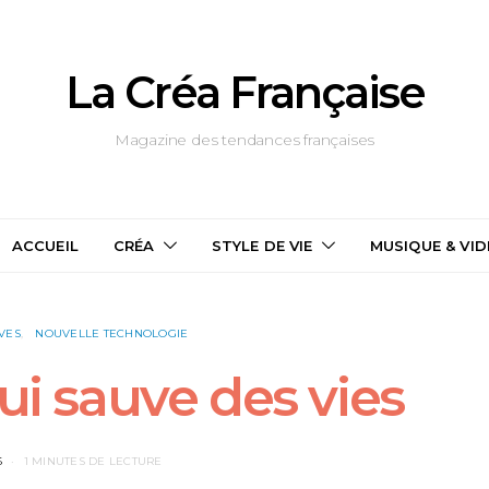
La Créa Française
Magazine des tendances françaises
ACCUEIL
CRÉA
STYLE DE VIE
MUSIQUE & VI
IVES
NOUVELLE TECHNOLOGIE
qui sauve des vies
6
1 MINUTES DE LECTURE