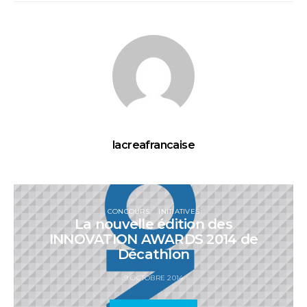
lacreafrancaise
CONCOURS
INITIATIVES
La nouvelle édition des
INNOVATION AWARDS 2014 de
Décathlon
9 OCTOBRE 2014