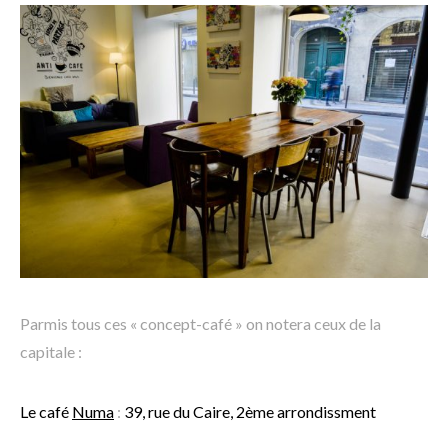
Parmis tous ces « concept-café » on notera ceux de la
capitale :
Le café
Numa
:
39, rue du Caire, 2ème arrondissment