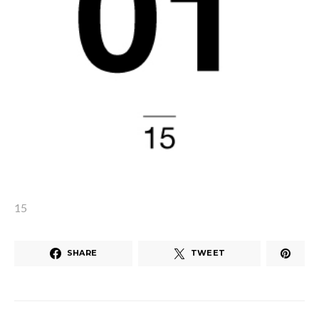
15
SHARE
TWEET