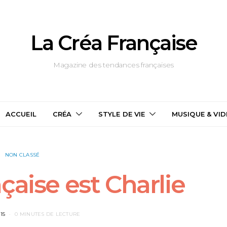
La Créa Française
Magazine des tendances françaises
ACCUEIL
CRÉA
STYLE DE VIE
MUSIQUE & VI
NON CLASSÉ
çaise est Charlie
15
0 MINUTES DE LECTURE