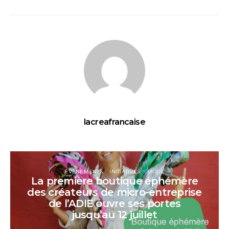
lacreafrancaise
ÉVÈNEMENTS
INITIATIVES
MODE
La première boutique éphémère
des créateurs de micro-entreprise
de l’ADIE ouvre ses portes
jusqu’au 12 juillet